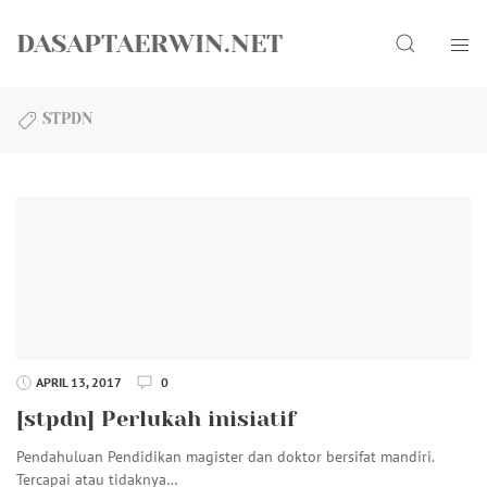
Skip
Search
to
DASAPTAERWIN.NET
content
STPDN
APRIL 13, 2017
0
[stpdn] Perlukah inisiatif
Pendahuluan Pendidikan magister dan doktor bersifat mandiri.
Tercapai atau tidaknya…