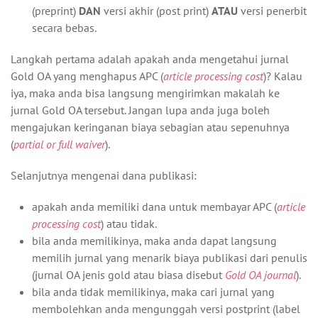
(preprint)
DAN
versi akhir (post print)
ATAU
versi penerbit
secara bebas.
Langkah pertama adalah apakah anda mengetahui jurnal
Gold OA yang menghapus APC (
article processing cost
)? Kalau
iya, maka anda bisa langsung mengirimkan makalah ke
jurnal Gold OA tersebut. Jangan lupa anda juga boleh
mengajukan keringanan biaya sebagian atau sepenuhnya
(
partial or full waiver
).
Selanjutnya mengenai dana publikasi:
apakah anda memiliki dana untuk membayar APC (
article
processing cost
) atau tidak.
bila anda memilikinya, maka anda dapat langsung
memilih jurnal yang menarik biaya publikasi dari penulis
(jurnal OA jenis gold atau biasa disebut
Gold OA journal
).
bila anda tidak memilikinya, maka cari jurnal yang
membolehkan anda mengunggah versi postprint (label