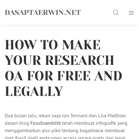
Skip
Search
to
DASAPTAERWIN.NET
content
HOW TO MAKE
YOUR RESEARCH
OA FOR FREE AND
LEGALLY
Dua bulan lalu, rekan saya Jon Tennant dan Lisa Matthias
dalam blog
Fossilsandshit
telah membuat infografik yang
menggambarkan alur pikir tentang bagaimana membuat
riset (hasil riset) anda open access secara gratis dan legal.