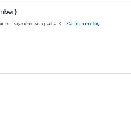
umber)
tentang
 Kemarin saya membaca post di X …
Continue reading
generative
AI
(dari
berbagai
sumber)