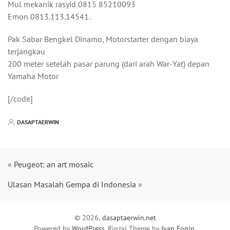
Mul mekanik rasyid 0815 85210093
Emon 0813.113.14541.
Pak Sabar Bengkel Dinamo, Motorstarter dengan biaya
terjangkau
200 meter setelah pasar parung (dari arah War-Yat) depan
Yamaha Motor
[/code]
DASAPTAERWIN
«
Peugeot: an art mosaic
Ulasan Masalah Gempa di Indonesia
»
© 2026,
dasaptaerwin.net
Powered by
WordPress
. Rinzai Theme by
Ivan Fonin
.