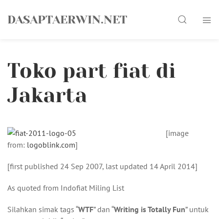
Skip
Search
to
DASAPTAERWIN.NET
content
Toko part fiat di
Jakarta
[image
from:
logoblink.com
]
[first published 24 Sep 2007, last updated 14 April 2014]
As quoted from Indofiat Miling List
Silahkan simak tags “
WTF
” dan “
Writing is Totally Fun
” untuk