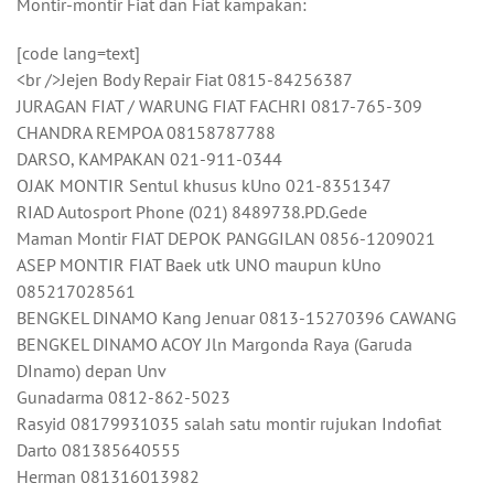
Montir-montir Fiat dan Fiat kampakan:
[code lang=text]
<br />Jejen Body Repair Fiat 0815-84256387
JURAGAN FIAT / WARUNG FIAT FACHRI 0817-765-309
CHANDRA REMPOA 08158787788
DARSO, KAMPAKAN 021-911-0344
OJAK MONTIR Sentul khusus kUno 021-8351347
RIAD Autosport Phone (021) 8489738.PD.Gede
Maman Montir FIAT DEPOK PANGGILAN 0856-1209021
ASEP MONTIR FIAT Baek utk UNO maupun kUno
085217028561
BENGKEL DINAMO Kang Jenuar 0813-15270396 CAWANG
BENGKEL DINAMO ACOY Jln Margonda Raya (Garuda
DInamo) depan Unv
Gunadarma 0812-862-5023
Rasyid 08179931035 salah satu montir rujukan Indofiat
Darto 081385640555
Herman 081316013982