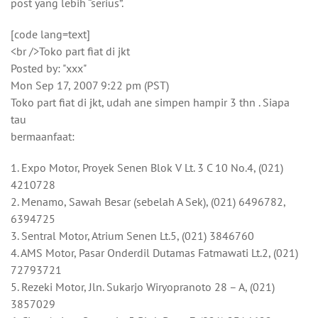
post yang lebih “serius”.
[code lang=text]
<br />Toko part fiat di jkt
Posted by: "xxx"
Mon Sep 17, 2007 9:22 pm (PST)
Toko part fiat di jkt, udah ane simpen hampir 3 thn . Siapa
tau
bermaanfaat:
1. Expo Motor, Proyek Senen Blok V Lt. 3 C 10 No.4, (021)
4210728
2. Menamo, Sawah Besar (sebelah A Sek), (021) 6496782,
6394725
3. Sentral Motor, Atrium Senen Lt.5, (021) 3846760
4. AMS Motor, Pasar Onderdil Dutamas Fatmawati Lt.2, (021)
72793721
5. Rezeki Motor, Jln. Sukarjo Wiryopranoto 28 – A, (021)
3857029