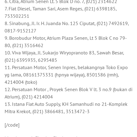
6. Citra, Atrium Senen Lt. 5 Blok D no. 7, (021) 2314622
7. Fiat Diesel, Taman Sari, Asem Reges, (021) 6398185,
753502251
8. Sinabung, Jl. Ir. H. Juanda No. 125 Ciputat, (021) 7492619,
0817-9152127
9. Borobudur Motor, Atrium Plaza Senen, Lt 5 Blok C no 79-
80, (021) 3516462
10. Viva Wijaya, Jl. Sukarjo Wiryopranoto 83, Sawah Besar,
(021) 6395935, 6295485
11. Persatuan Motor, Senen Inpres, belakangnya Toko Expo
yg lama, 08161375331 (hpnya wijaya), 8501586 (rmh),
4214004 (toko)
12. Persatuan Motor , Proyek Senen Blok V lt. 3 no.9 (bukan di
Atrium), (021) 4214004
13. Istana Fiat Auto Supply, KH Samanhudi no 21-Komplek
Mitra Krekot, (021) 3866481, 3513472-3
[/code]