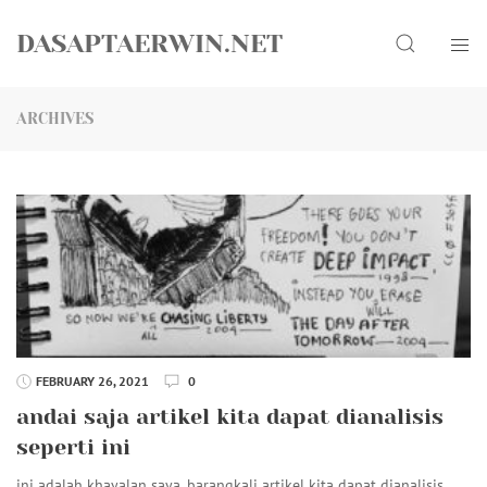
Skip
Search
to
DASAPTAERWIN.NET
content
ARCHIVES
FEBRUARY 26, 2021
0
andai saja artikel kita dapat dianalisis
seperti ini
ini adalah khayalan saya. barangkali artikel kita dapat dianalisis