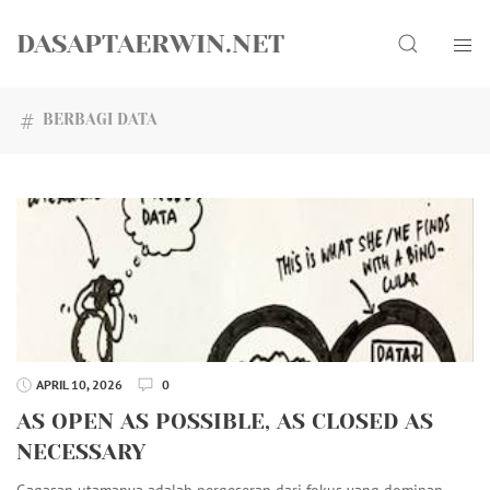
Skip
Search
to
DASAPTAERWIN.NET
content
BERBAGI DATA
APRIL 10, 2026
0
AS OPEN AS POSSIBLE, AS CLOSED AS
NECESSARY
Gagasan utamanya adalah pergeseran dari fokus yang dominan