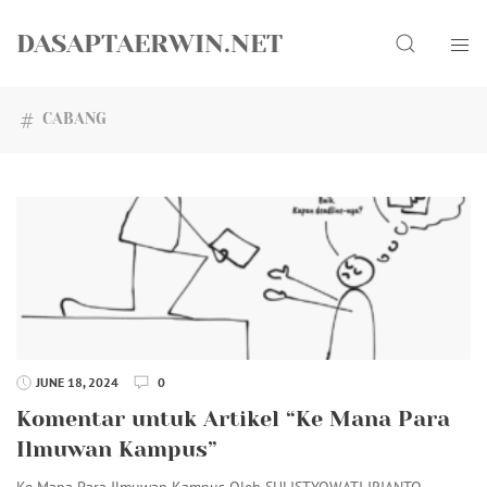
Skip
Search
to
DASAPTAERWIN.NET
content
CABANG
JUNE 18, 2024
0
Komentar untuk Artikel “Ke Mana Para
Ilmuwan Kampus”
Ke Mana Para Ilmuwan Kampus Oleh SULISTYOWATI IRIANTO