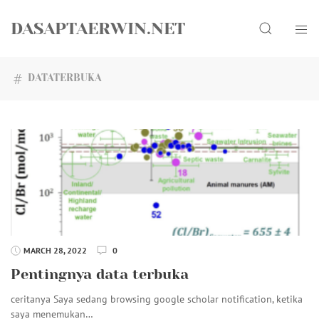
Skip
Search
to
DASAPTAERWIN.NET
content
DATATERBUKA
MARCH 28, 2022
0
Pentingnya data terbuka
ceritanya Saya sedang browsing google scholar notification, ketika
saya menemukan…