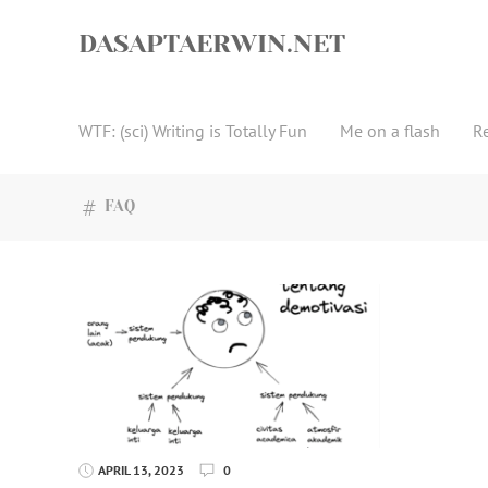
Skip
to
DASAPTAERWIN.NET
content
WTF: (sci) Writing is Totally Fun
Me on a flash
R
FAQ
APRIL 13, 2023
0