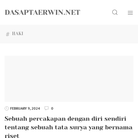
Skip
Search
to
DASAPTAERWIN.NET
content
HAKI
FEBRUARY 9, 2024
0
Sebuah percakapan dengan diri sendiri
tentang sebuah tata surya yang bernama
riset