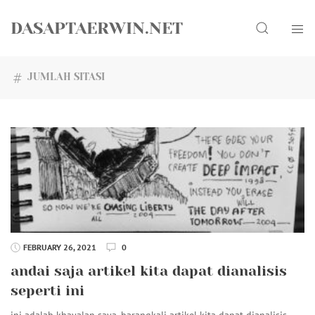
Skip
Search
to
DASAPTAERWIN.NET
content
JUMLAH SITASI
FEBRUARY 26, 2021
0
andai saja artikel kita dapat dianalisis
seperti ini
ini adalah khayalan saya. barangkali artikel kita dapat dianalisis