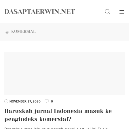
Skip
Search
to
DASAPTAERWIN.NET
content
KOMERSIAL
NOVEMBER 17, 2020
0
Haruskah jurnal Indonesia masuk ke
pengindeks komersial?
Dua tahun yang lalu, saya pernah menulis artikel ini Scielo…