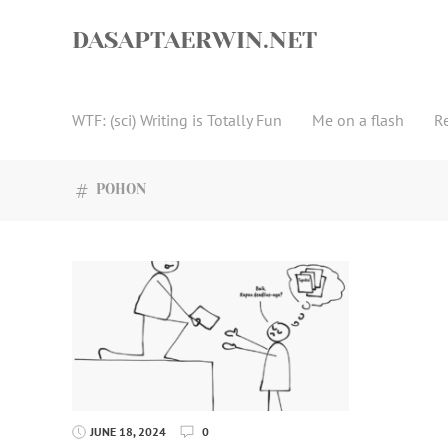
Skip
to
DASAPTAERWIN.NET
content
WTF: (sci) Writing is Totally Fun
Me on a flash
R
POHON
JUNE 18, 2024
0