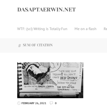
Skip
to
DASAPTAERWIN.NET
content
WTF: (sci) Writing is Totally Fun
Me on a flash
R
SUM OF CITATION
FEBRUARY 26, 2021
0