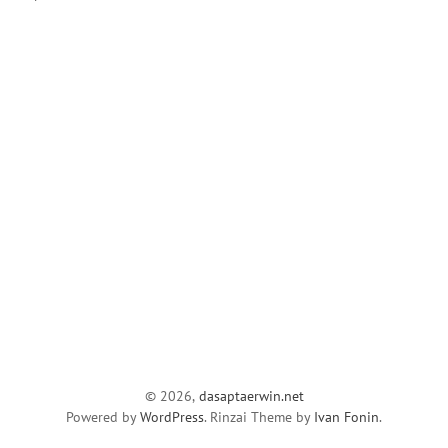
© 2026,
dasaptaerwin.net
Powered by
WordPress
. Rinzai Theme by
Ivan Fonin
.