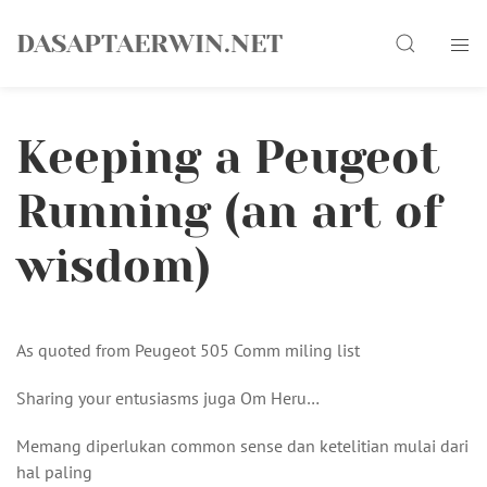
Skip
Search
to
DASAPTAERWIN.NET
content
Keeping a Peugeot
Running (an art of
wisdom)
As quoted from Peugeot 505 Comm miling list
Sharing your entusiasms juga Om Heru…
Memang diperlukan common sense dan ketelitian mulai dari
hal paling