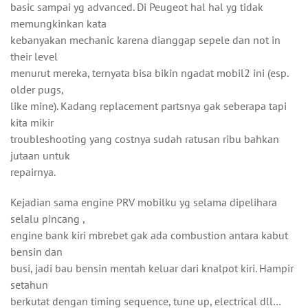
basic sampai yg advanced. Di Peugeot hal hal yg tidak
memungkinkan kata
kebanyakan mechanic karena dianggap sepele dan not in
their level
menurut mereka, ternyata bisa bikin ngadat mobil2 ini (esp.
older pugs,
like mine). Kadang replacement partsnya gak seberapa tapi
kita mikir
troubleshooting yang costnya sudah ratusan ribu bahkan
jutaan untuk
repairnya.
Kejadian sama engine PRV mobilku yg selama dipelihara
selalu pincang ,
engine bank kiri mbrebet gak ada combustion antara kabut
bensin dan
busi, jadi bau bensin mentah keluar dari knalpot kiri. Hampir
setahun
berkutat dengan timing sequence, tune up, electrical dll…