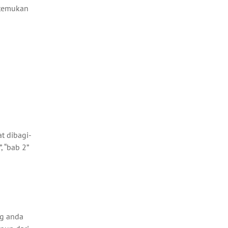
itemukan
at dibagi-
, “bab 2”
ng anda