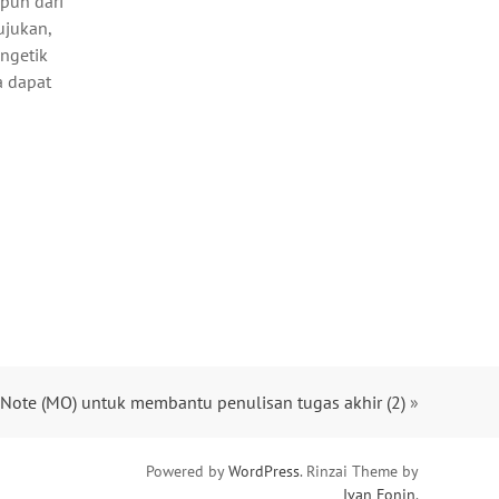
 pun dari
ujukan,
engetik
a dapat
Note (MO) untuk membantu penulisan tugas akhir (2)
»
Powered by
WordPress
. Rinzai Theme by
Ivan Fonin
.