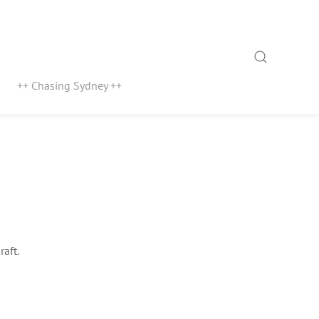
Search
++ Chasing Sydney ++
aft.