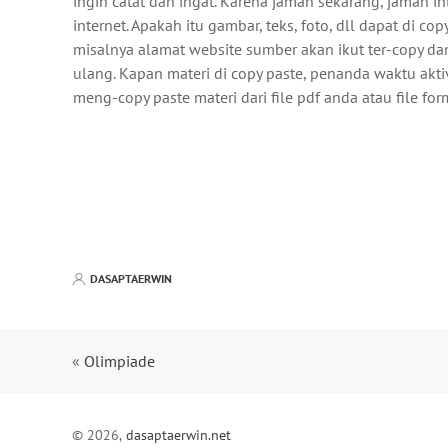
ingin catat dan ingat. Karena jaman sekarang, jaman 
internet. Apakah itu gambar, teks, foto, dll dapat di 
misalnya alamat website sumber akan ikut ter-copy da
ulang. Kapan materi di copy paste, penanda waktu akti
meng-copy paste materi dari file pdf anda atau file for
DASAPTAERWIN
«
Olimpiade
© 2026,
dasaptaerwin.net