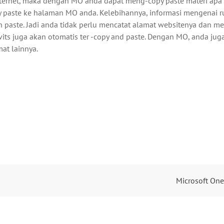
internet, maka dengan MO anda dapat meng-copy paste materi apa
copy paste ke halaman MO anda. Kelebihannya, informasi mengenai r
n paste. Jadi anda tidak perlu mencatat alamat websitenya dan m
vits juga akan otomatis ter -copy and paste. Dengan MO, anda jug
mat lainnya.
Microsoft One