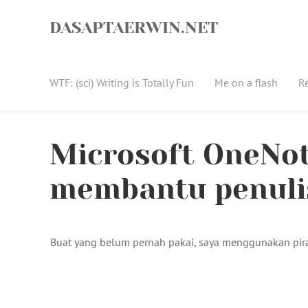
Skip
to
DASAPTAERWIN.NET
content
WTF: (sci) Writing is Totally Fun
Me on a flash
R
Microsoft OneNot
membantu penulis
Buat yang belum pernah pakai, saya menggunakan pira