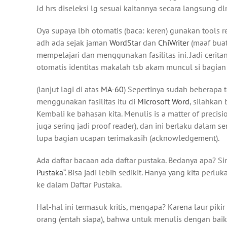
Jd hrs diseleksi lg sesuai kaitannya secara langsung dlm
Oya supaya lbh otomatis (baca: keren) gunakan tools re
adh ada sejak jaman
WordStar
dan
ChiWriter
(maaf buat
mempelajari dan menggunakan fasilitas ini. Jadi cerita
otomatis identitas makalah tsb akam muncul si bagian
(lanjut lagi di atas
MA-60
) Sepertinya sudah beberapa
menggunakan fasilitas itu di
Microsoft Word
, silahka
Kembali ke bahasan kita. Menulis is a matter of precis
juga sering jadi proof reader), dan ini berlaku dalam s
lupa bagian ucapan terimakasih (acknowledgement).
Ada daftar bacaan ada daftar pustaka. Bedanya apa? Si
Pustaka
“. Bisa jadi lebih sedikit. Hanya yang kita perl
ke dalam Daftar Pustaka.
Hal-hal ini termasuk kritis, mengapa? Karena laur piki
orang (entah siapa), bahwa untuk menulis dengan baik