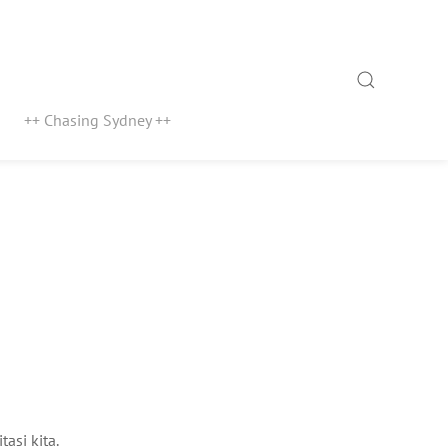
Search
++ Chasing Sydney ++
asi kita.