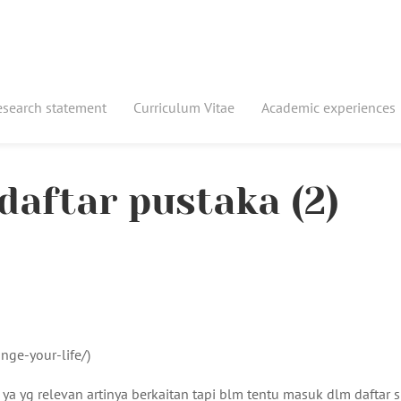
esearch statement
Curriculum Vitae
Academic experiences
daftar pustaka (2)
ge-your-life/)
t ya yg relevan artinya berkaitan tapi blm tentu masuk dlm daftar sit