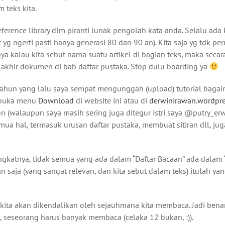
 teks kita.
ference library dlm piranti lunak pengolah kata anda. Selalu ada
 yg ngerti pasti hanya generasi 80 dan 90 an). Kita saja yg tdk pe
nya kalau kita sebut nama suatu artikel di bagian teks, maka secar
 akhir dokumen di bab daftar pustaka. Stop dulu boarding ya
 tahun yang lalu saya sempat mengunggah (upload) tutorial baga
n buka menu
Download
di website ini atau di
derwinirawan.wordpr
ion (walaupun saya masih sering juga ditegur istri saya @putry_er
emua hal, termasuk urusan daftar pustaka, membuat sitiran dll, ju
ngkatnya, tidak semua yang ada dalam “Daftar Bacaan” ada dalam 
ukan saja (yang sangat relevan, dan kita sebut dalam teks) itulah y
r kita akan dikendalikan oleh sejauhmana kita membaca. Jadi bena
, seseorang harus banyak membaca (celaka 12 bukan, :)).