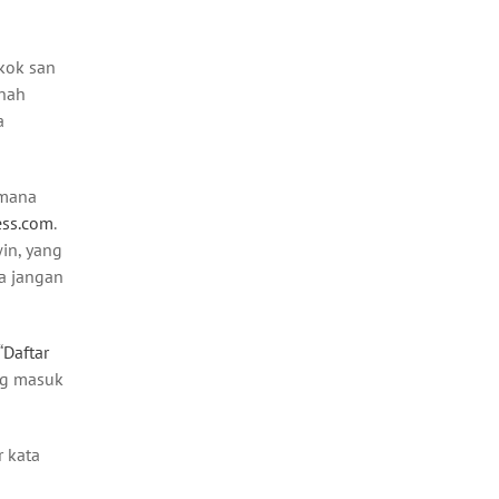
 kok san
rnah
a
imana
ess.com
.
win, yang
ga jangan
“
Daftar
ang masuk
r kata