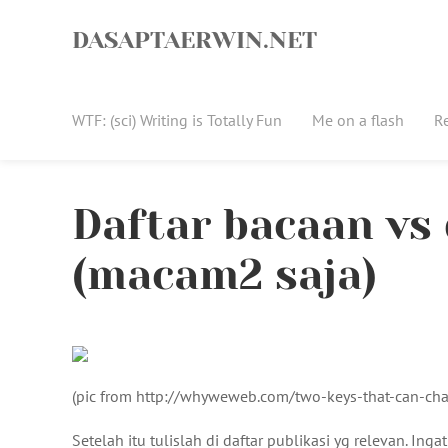
Skip
to
DASAPTAERWIN.NET
content
WTF: (sci) Writing is Totally Fun
Me on a flash
R
Daftar bacaan vs 
(macam2 saja)
(pic from http://whyweweb.com/two-keys-that-can-chan
Setelah itu tulislah di daftar publikasi yg relevan. Inga