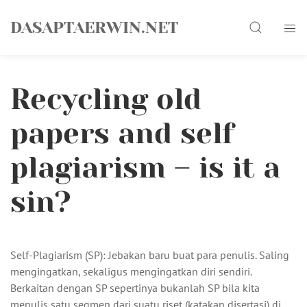
Skip
Search
to
DASAPTAERWIN.NET
content
Recycling old
papers and self
plagiarism – is it a
sin?
Self-Plagiarism (SP): Jebakan baru buat para penulis. Saling
mengingatkan, sekaligus mengingatkan diri sendiri.
Berkaitan dengan SP sepertinya bukanlah SP bila kita
menulis satu segmen dari suatu riset (katakan disertasi) di