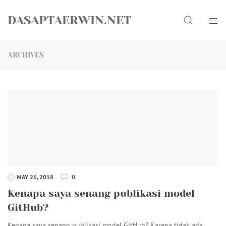
Skip
Search
to
DASAPTAERWIN.NET
content
ARCHIVES
MAY 26, 2018
0
Kenapa saya senang publikasi model
GitHub?
Kenapa saya senang publikasi model GitHub? Karena tidak ada