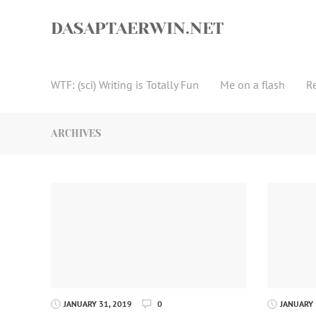
Skip
to
DASAPTAERWIN.NET
content
WTF: (sci) Writing is Totally Fun
Me on a flash
R
ARCHIVES
JANUARY 31, 2019
0
JANUARY 