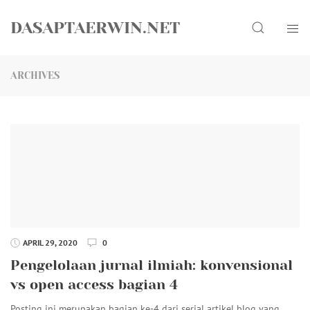
Skip
Search
to
DASAPTAERWIN.NET
content
ARCHIVES
APRIL 29, 2020
0
Pengelolaan jurnal ilmiah: konvensional
vs open access bagian 4
Posting ini merupakan bagian ke-4 dari serial artikel blog yang…