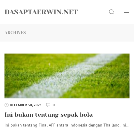
Skip
Search
to
DASAPTAERWIN.NET
content
ARCHIVES
DECEMBER 30, 2021
0
Ini bukan tentang sepak bola
Ini bukan tentang Final AFF antara Indonesia dengan Thailand. Ini…