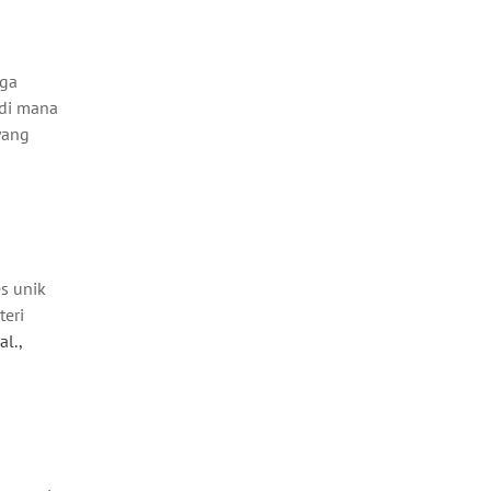
rga
 di mana
yang
s unik
teri
l.,