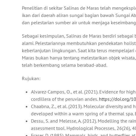
Penelitian di sekitar Salinas de Maras telah mengeksp
ikan dari daerah aliran sungai bagian bawah Sungai Ab
dan pelestarian sumber air untuk menjaga keseimbanga
Sebagai kesimpulan, Salinas de Maras berdiri sebagai
alami. Pelestariannya membutuhkan pendekatan holis
keberlanjutan lingkungan. Saat kita terus mempelajari
Maras bukan hanya tentang melestarikan objek wisata,
telah berkembang selama berabad-abad.
Rujukan:
Alvarez-Campos, O., et al. (2021). Evidence for hi
cordillera of the peruvian andes.
https://doi.org/
Chaabna, Z., et al. (2013). Molecular diversity and
developed within a warm spring of a thermal spa. 
Dessu, S. and Melesse, A. (2012). Modelling the rai
assessment tool. Hydrological Processes, 26(26),
Fraser, D. (1985). Mammals, birds, and butterflies 