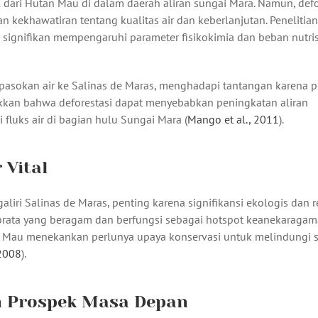
l dari Hutan Mau di dalam daerah aliran sungai Mara. Namun, defo
 kekhawatiran tentang kualitas air dan keberlanjutan. Penelitian
ignifikan mempengaruhi parameter fisikokimia dan beban nutrisi
 pasokan air ke Salinas de Maras, menghadapi tantangan karena 
kkan bahwa deforestasi dapat menyebabkan peningkatan aliran
luks air di bagian hulu Sungai Mara (
Mango et al., 2011
).
 Vital
aliri Salinas de Maras, penting karena signifikansi ekologis dan r
brata yang beragam dan berfungsi sebagai hotspot keanekaragama
n Mau menekankan perlunya upaya konservasi untuk melindungi 
 2008
).
n Prospek Masa Depan