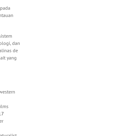
 pada
antauan
sistem
logi, dan
alinas de
ait yang
 western
films
17
er
turalist,