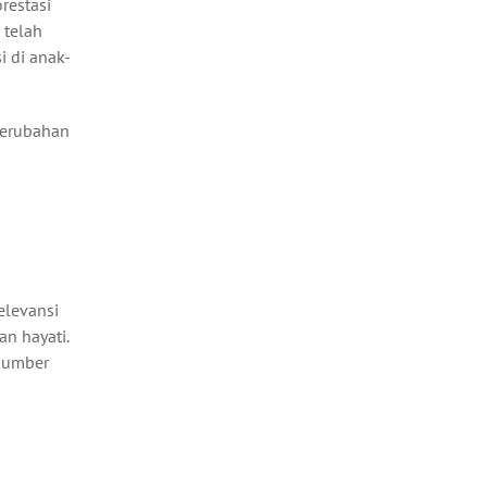
restasi
 telah
 di anak-
perubahan
elevansi
n hayati.
sumber