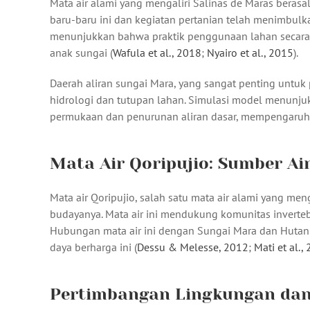
Mata air alami yang mengaliri Salinas de Maras berasa
baru-baru ini dan kegiatan pertanian telah menimbulkan
menunjukkan bahwa praktik penggunaan lahan secara s
anak sungai (
Wafula et al., 2018
;
Nyairo et al., 2015
).
Daerah aliran sungai Mara, yang sangat penting untuk
hidrologi dan tutupan lahan. Simulasi model menunju
permukaan dan penurunan aliran dasar, mempengaruhi f
Mata Air Qoripujio: Sumber Air
Mata air Qoripujio, salah satu mata air alami yang meng
budayanya. Mata air ini mendukung komunitas inverte
Hubungan mata air ini dengan Sungai Mara dan Huta
daya berharga ini (
Dessu & Melesse, 2012
;
Mati et al.,
Pertimbangan Lingkungan da