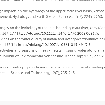
ge impacts on the hydrology of the upper mara river basin, kenya: 
gement. Hydrology and Earth System Sciences, 15(7), 2245-2258.
changes on the hydrology of the transboundary mara river, kenya/tan
, 169-177.
https://doi.org/10.1111/j.1440-1770.2008.00367.x
ctivities on the water quality of amala and nyangores tributaries of 
t, 187(11).
https://doi.org/10.1007/s10661-015-4913-8
c activities and seasons on heavy metals in spring water along ama
ican Journal of Environmental Science and Technology, 12(7), 222-2
ractices on water physicochemical parameters and nutrients loading
onmental Science and Technology, 12(7), 235-243.