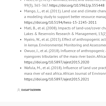
99(3), 365-367.
https://doi.org/10.5962/p.355448
Mango, L., et al. (2011). Land use and climate chan
a modeling study to support better resource mana
https://doi.org/10.5194/hess-15-2245-2011
Mati, B., et al. (2008). Impacts of land‐use/cover 
Lakes & Reservoirs Research & Management, 13(2)
Nyairo, W., et al. (2015). Effect of anthropogenic a
in kenya. Environmental Monitoring and Assessmen
Owuor, J., et al. (2018). Influence of anthropogeni
nyangores tributaries of the mara river basin. Afr
https://doi.org/10.5897/ajest2015.2020
Wafula, M., et al. (2018). Influence of land use p
mara river of east africa. African Journal of Envir
https://doi.org/10.5897/ajest2015.2021
DASAPTAERWIN