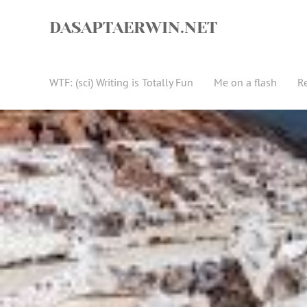
Skip
to
DASAPTAERWIN.NET
content
WTF: (sci) Writing is Totally Fun
Me on a flash
R