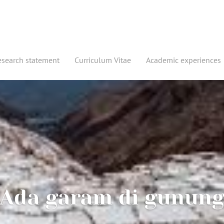
esearch statement
Curriculum Vitae
Academic experiences
Ada garam di gunun