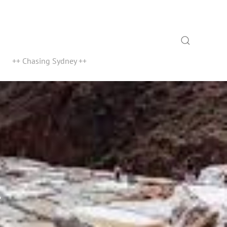
Search
++ Chasing Sydney ++
g