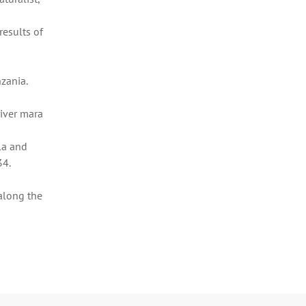
results of
zania.
river mara
la and
34.
 along the