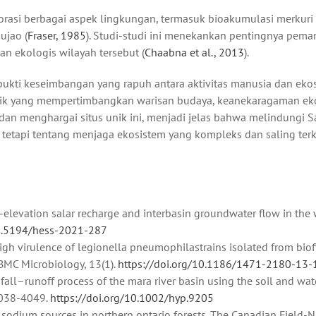
lorasi berbagai aspek lingkungan, termasuk bioakumulasi merkuri
ujao (
Fraser, 1985
). Studi-studi ini menekankan pentingnya pem
n ekologis wilayah tersebut (
Chaabna et al., 2013
).
 bukti keseimbangan yang rapuh antara aktivitas manusia dan eko
tik yang mempertimbangkan warisan budaya, keanekaragaman eko
 dan menghargai situs unik ini, menjadi jelas bahwa melindungi S
 tetapi tentang menjaga ekosistem yang kompleks dan saling terk
gh-elevation salar recharge and interbasin groundwater flow in the
10.5194/hess-2021-287
 high virulence of legionella pneumophilastrains isolated from bio
BMC Microbiology, 13(1).
https://doi.org/10.1186/1471-2180-13-
nfall–runoff process of the mara river basin using the soil and wat
 4038-4049.
https://doi.org/10.1002/hyp.9205
at sodium sources in northern ontario forests. The Canadian Field-Na