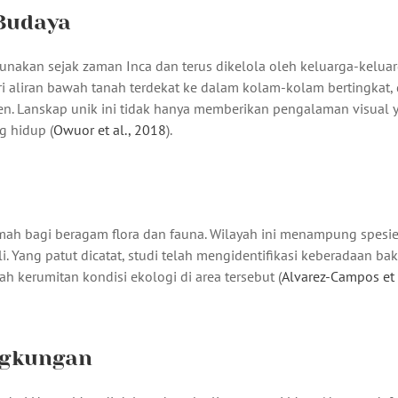
Budaya
unakan sejak zaman Inca dan terus dikelola oleh keluarga-kelua
ri aliran bawah tanah terdekat ke dalam kolam-kolam bertingkat,
en. Lanskap unik ini tidak hanya memberikan pengalaman visual 
g hidup (
Owuor et al., 2018
).
mah bagi beragam flora dan fauna. Wilayah ini menampung spesie
li. Yang patut dicatat, studi telah mengidentifikasi keberadaan bak
 kerumitan kondisi ekologi di area tersebut (
Alvarez-Campos et a
ngkungan