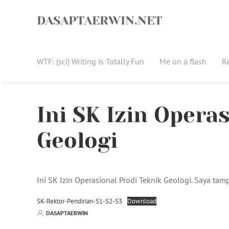
Skip
to
DASAPTAERWIN.NET
content
WTF: (sci) Writing is Totally Fun
Me on a flash
R
Ini SK Izin Opera
Geologi
Ini SK Izin Operasional Prodi Teknik Geologi. Saya tamp
SK-Rektor-Pendirian-S1-S2-S3
Download
DASAPTAERWIN