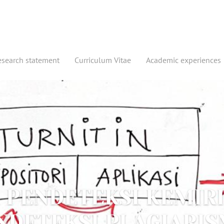
esearch statement
Curriculum Vitae
Academic experiences
 PENDETEKSI KEMIR
NDETEKSI PLAGIARIS