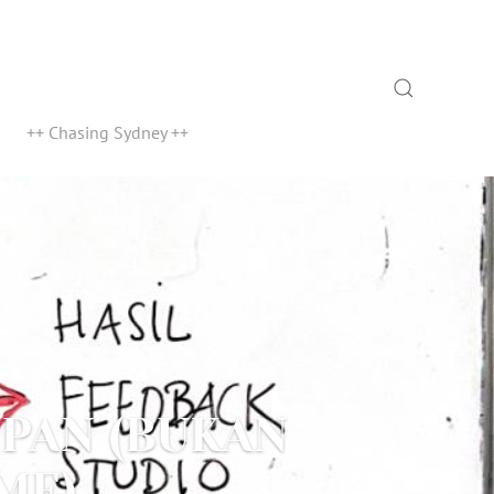
Search
++ Chasing Sydney ++
IPAN (BUKAN
ME)