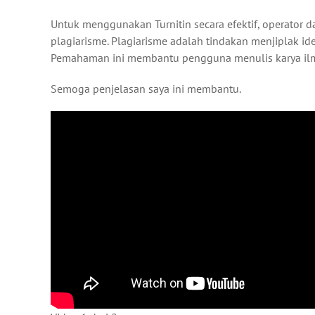
Untuk menggunakan Turnitin secara efektif, operator
plagiarisme. Plagiarisme adalah tindakan menjiplak i
Pemahaman ini membantu pengguna menulis karya ilmi
Semoga penjelasan saya ini membantu.