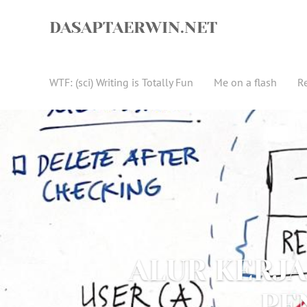
Skip
to
DASAPTAERWIN.NET
content
WTF: (sci) Writing is Totally Fun
Me on a flash
R
ALUR KERJA
PE