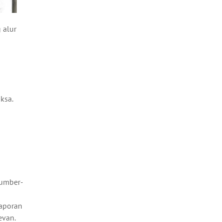
 alur
ksa.
sumber-
laporan
evan.