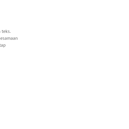
 teks.
 kesamaan
tap