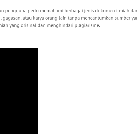
 dan pengguna perlu memahami berbagai jenis dokumen ilmiah dan
de, gagasan, atau karya orang lain tanpa mencantumkan sumber yan
ah yang orisinal dan menghindari plagiarisme.