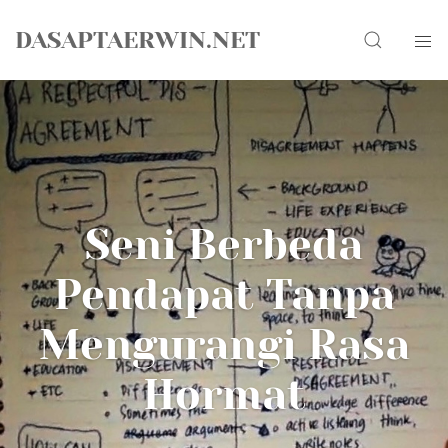
Skip
Search
to
DASAPTAERWIN.NET
content
Seni Berbeda
Pendapat Tanpa
Mengurangi Rasa
Hormat