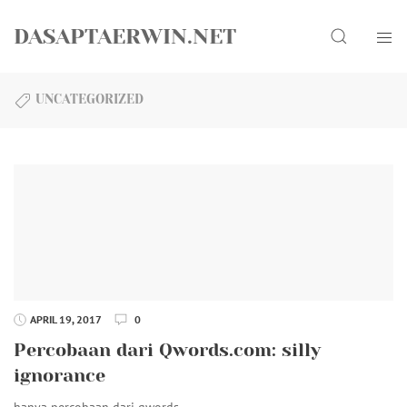
Skip
Search
to
DASAPTAERWIN.NET
content
UNCATEGORIZED
APRIL 19, 2017
0
Percobaan dari Qwords.com: silly
ignorance
hanya percobaan dari qwords