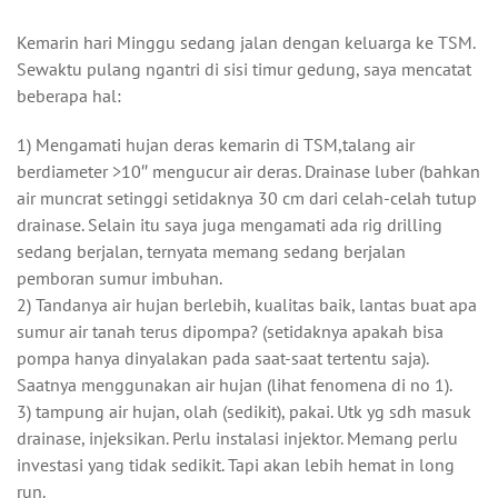
Kemarin hari Minggu sedang jalan dengan keluarga ke TSM.
Sewaktu pulang ngantri di sisi timur gedung, saya mencatat
beberapa hal:
1) Mengamati hujan deras kemarin di TSM,talang air
berdiameter >10″ mengucur air deras. Drainase luber (bahkan
air muncrat setinggi setidaknya 30 cm dari celah-celah tutup
drainase. Selain itu saya juga mengamati ada rig drilling
sedang berjalan, ternyata memang sedang berjalan
pemboran sumur imbuhan.
2) Tandanya air hujan berlebih, kualitas baik, lantas buat apa
sumur air tanah terus dipompa? (setidaknya apakah bisa
pompa hanya dinyalakan pada saat-saat tertentu saja).
Saatnya menggunakan air hujan (lihat fenomena di no 1).
3) tampung air hujan, olah (sedikit), pakai. Utk yg sdh masuk
drainase, injeksikan. Perlu instalasi injektor. Memang perlu
investasi yang tidak sedikit. Tapi akan lebih hemat in long
run.