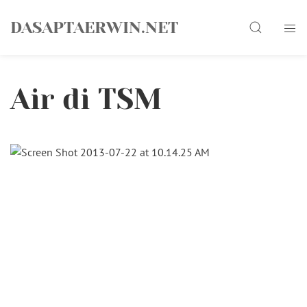
Skip
Search
to
DASAPTAERWIN.NET
content
Air di TSM