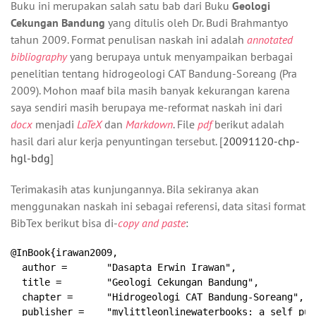
Buku ini merupakan salah satu bab dari Buku
Geologi
Cekungan Bandung
yang ditulis oleh Dr. Budi Brahmantyo
tahun 2009. Format penulisan naskah ini adalah
annotated
bibliography
yang berupaya untuk menyampaikan berbagai
penelitian tentang hidrogeologi CAT Bandung-Soreang (Pra
2009). Mohon maaf bila masih banyak kekurangan karena
saya sendiri masih berupaya me-reformat naskah ini dari
docx
menjadi
LaTeX
dan
Markdown
. File
pdf
berikut adalah
hasil dari alur kerja penyuntingan tersebut. [
20091120-chp-
hgl-bdg
]
Terimakasih atas kunjungannya. Bila sekiranya akan
menggunakan naskah ini sebagai referensi, data sitasi format
BibTex berikut bisa di-
copy and paste
:
@InBook{irawan2009,

  author =       "Dasapta Erwin Irawan",

  title =        "Geologi Cekungan Bandung",

  chapter =      "Hidrogeologi CAT Bandung-Soreang",

  publisher =    "mylittleonlinewaterbooks: a self pub