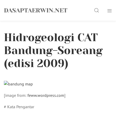
Skip
Search
to
DASAPTAERWIN.NET
content
Hidrogeologi CAT
Bandung-Soreang
(edisi 2009)
[image from:
feww.wordpress.com
]
# Kata Pengantar