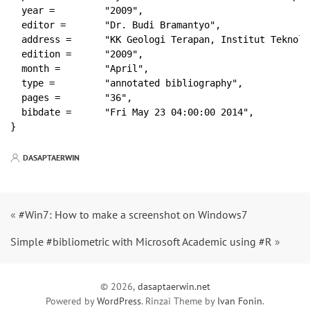
  year =         "2009",

  editor =       "Dr. Budi Bramantyo",

  address =      "KK Geologi Terapan, Institut Teknolo
  edition =      "2009",

  month =        "April",

  type =         "annotated bibliography",

  pages =        "36",

  bibdate =      "Fri May 23 04:00:00 2014",

DASAPTAERWIN
«
#Win7: How to make a screenshot on Windows7
Simple #bibliometric with Microsoft Academic using #R
»
© 2026,
dasaptaerwin.net
Powered by
WordPress
. Rinzai Theme by
Ivan Fonin
.