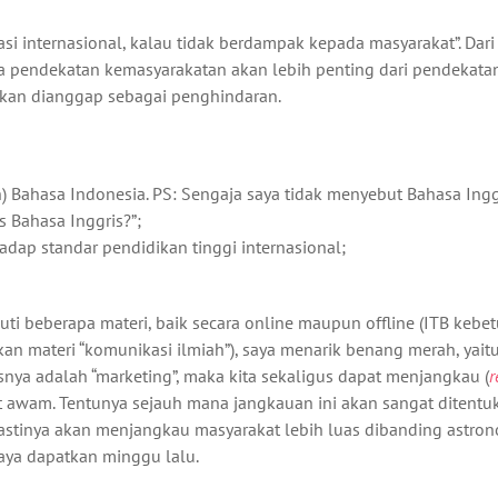
 internasional, kalau tidak berdampak kepada masyarakat”. Dari s
wa pendekatan kemasyarakatan akan lebih penting dari pendekat
ni akan dianggap sebagai penghindaran.
 Bahasa Indonesia. PS: Sengaja saya tidak menyebut Bahasa Ingg
 Bahasa Inggris?”;
adap standar pendidikan tinggi internasional;
i beberapa materi, baik secara online maupun offline (ITB kebet
 materi “komunikasi ilmiah”), saya menarik benang merah, yait
ya adalah “marketing”, maka kita sekaligus dapat menjangkau (
r
t awam. Tentunya sejauh mana jangkauan ini akan sangat ditentu
a pastinya akan menjangkau masyarakat lebih luas dibanding astro
saya dapatkan minggu lalu.