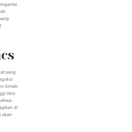
 pengantar
dah
uang
t
ics
kat yang
ngukur
en ilmiah
ggi skor
 bahwa
agikan di
a akan