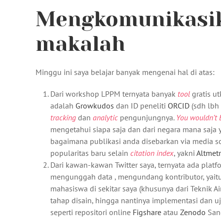
Mengkomunikasik
makalah
Minggu ini saya belajar banyak mengenai hal di atas:
Dari workshop LPPM ternyata banyak
tool
gratis u
adalah
Growkudos
dan ID peneliti
ORCID
(sdh lbh 
tracking
dan
analytic
pengunjungnya.
You wouldn’t b
mengetahui siapa saja dan dari negara mana saja
bagaimana publikasi anda disebarkan via media sosi
popularitas baru selain
citation index
, yakni
Altmetr
Dari kawan-kawan Twitter saya, ternyata ada platf
mengunggah data , mengundang kontributor, yait
mahasiswa di sekitar saya (khusunya dari Teknik A
tahap disain, hingga nantinya implementasi dan uj
seperti repositori online
Figshare
atau
Zenodo
Sang