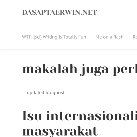
Skip
to
DASAPTAERWIN.NET
content
WTF: (sci) Writing is Totally Fun
Me on a flash
R
makalah juga per
— updated blogpost —
Isu internasiona
masyarakat