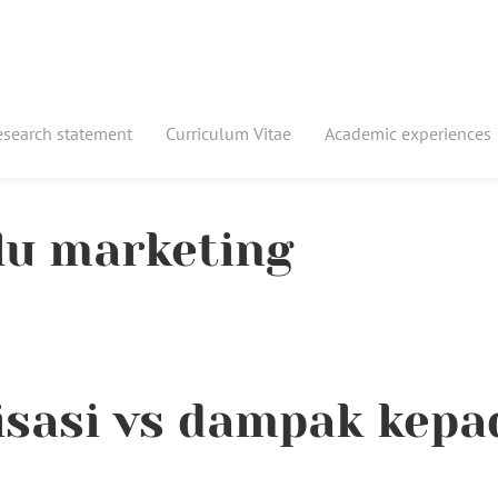
esearch statement
Curriculum Vitae
Academic experiences
lu marketing
lisasi vs dampak kepa