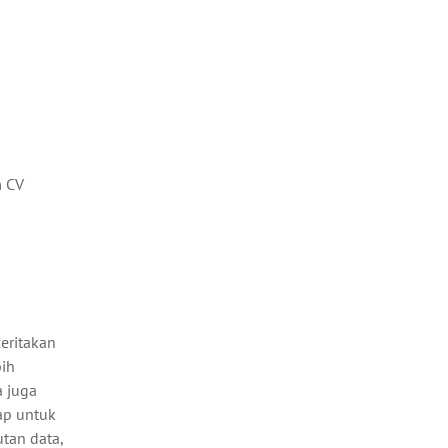
m CV
eritakan
ih
 juga
ap untuk
tan data,