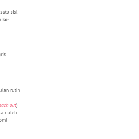
atu sisi,
an
ke-
ris
ulan rutin
u
each out
)
kan oleh
nomi