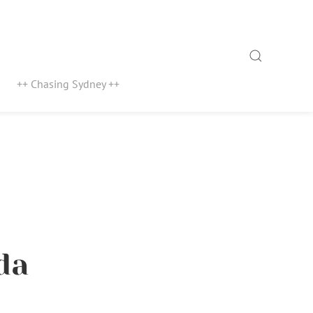
Search
++ Chasing Sydney ++
da