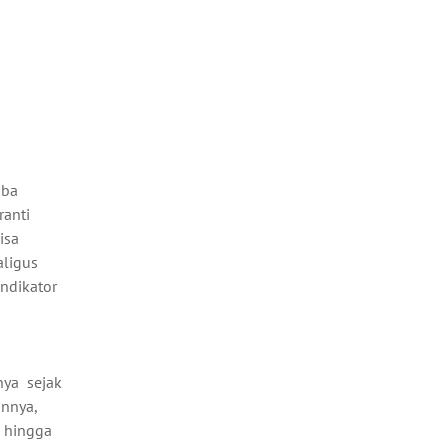
oba
ranti
isa
aligus
indikator
nya sejak
innya,
u hingga