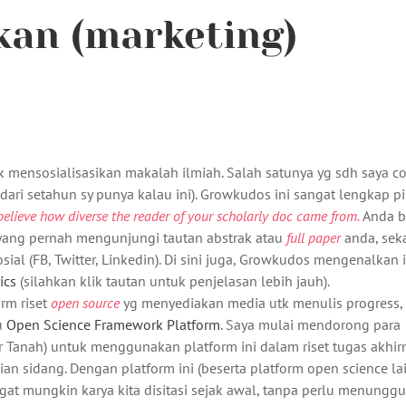
an (marketing)
tk mensosialisasikan makalah ilmiah. Salah satunya yg sdh saya c
dari setahun sy punya kalau ini). Growkudos ini sangat lengkap pi
elieve how diverse the reader of your scholarly doc came from.
Anda b
 yang pernah mengunjungi tautan abstrak atau
full paper
anda, sek
al (FB, Twitter, Linkedin). Di sini juga, Growkudos mengenalkan 
ics
(silahkan klik tautan untuk penjelasan lebih jauh).
orm riset
open source
yg menyediakan media utk menulis progress,
u
Open Science Framework Platform
. Saya mulai mendorong para
ir Tanah) untuk menggunakan platform ini dalam riset tugas akhir
ian sidang. Dengan platform ini (beserta platform open science la
at mungkin karya kita disitasi sejak awal, tanpa perlu menungg