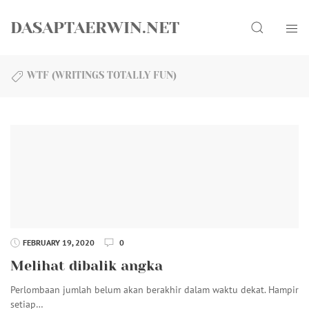
Skip
Search
to
DASAPTAERWIN.NET
content
WTF (WRITINGS TOTALLY FUN)
FEBRUARY 19, 2020
0
Melihat dibalik angka
Perlombaan jumlah belum akan berakhir dalam waktu dekat. Hampir
setiap…