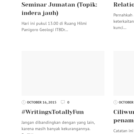
Seminar Jumatan (Topik:
Relati
indera jauh)
Pernahkah 
keterkaita
Hari ini pukul 13.00 di Ruang Hilmi
kunci…
Panigoro Geologi ITBDr…
OCTOBER 16, 2015
0
OCTOBER 
#WritingsTotallyFun
Ciliwu
penam
Jangan dibandingkan dengan yang lain,
karena masih banyak kekurangannya.
Catatan ini