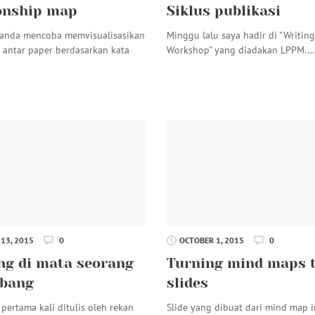
onship map
Siklus publikasi
anda mencoba memvisualisasikan
Minggu lalu saya hadir di "Writin
n antar paper berdasarkan kata
Workshop" yang diadakan LPPM.
13, 2015
0
OCTOBER 1, 2015
0
ng di mata seorang
Turning mind maps 
bang
slides
 pertama kali ditulis oleh rekan
Slide yang dibuat dari mind map i