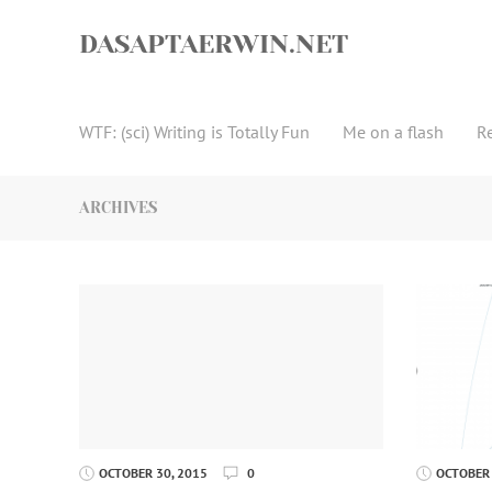
Skip
to
DASAPTAERWIN.NET
content
WTF: (sci) Writing is Totally Fun
Me on a flash
R
ARCHIVES
OCTOBER 30, 2015
0
OCTOBER 