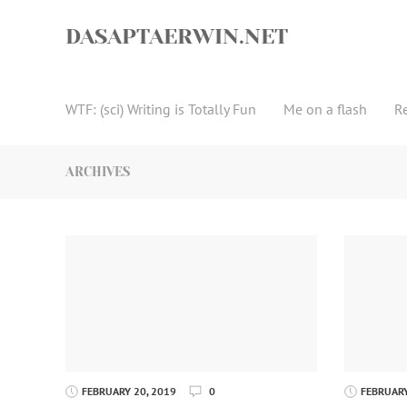
Skip
to
DASAPTAERWIN.NET
content
WTF: (sci) Writing is Totally Fun
Me on a flash
R
ARCHIVES
FEBRUARY 20, 2019
0
FEBRUARY