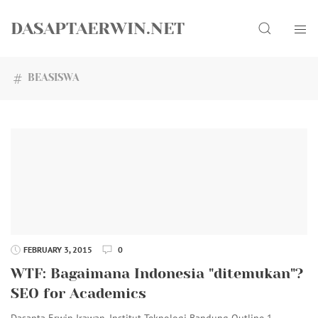
Skip
Search
to
DASAPTAERWIN.NET
content
BEASISWA
FEBRUARY 3, 2015
0
WTF: Bagaimana Indonesia "ditemukan"?
SEO for Academics
Dasapta Erwin Irawan, Institut Teknologi Bandung Outline 1