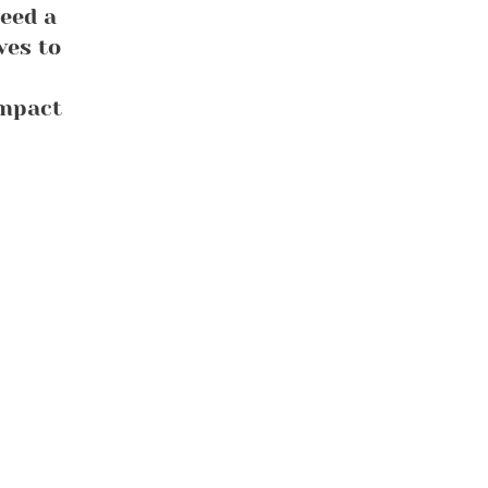
eed a
ves to
impact