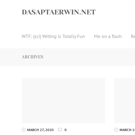
Skip
to
DASAPTAERWIN.NET
content
WTF: (sci) Writing is Totally Fun
Me on a flash
R
ARCHIVES
MARCH 27, 2020
0
MARCH 19