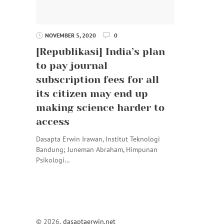
NOVEMBER 5, 2020
0
[Republikasi] India’s plan
to pay journal
subscription fees for all
its citizen may end up
making science harder to
access
Dasapta Erwin Irawan, Institut Teknologi
Bandung; Juneman Abraham, Himpunan
Psikologi…
© 2026,
dasaptaerwin.net