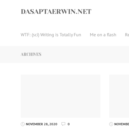
Skip
to
DASAPTAERWIN.NET
content
WTF: (sci) Writing is Totally Fun
Me on a flash
R
ARCHIVES
NOVEMBER 28, 2020
0
NOVEMBER