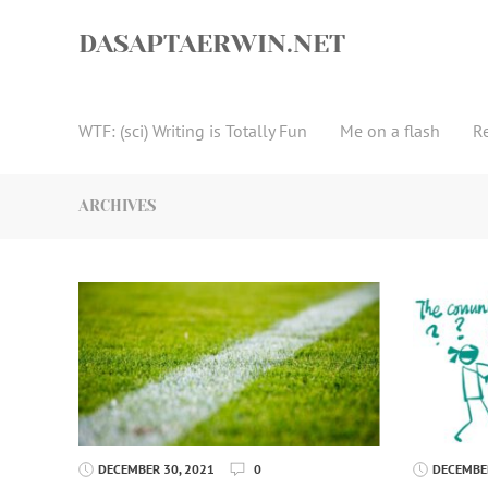
Skip
to
DASAPTAERWIN.NET
content
WTF: (sci) Writing is Totally Fun
Me on a flash
R
ARCHIVES
DECEMBER 30, 2021
0
DECEMBER