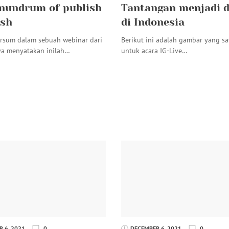
nundrum of publish
Tantangan menjadi 
ish
di Indonesia
rsum dalam sebuah webinar dari
Berikut ini adalah gambar yang s
a menyatakan inilah…
untuk acara IG-Live…
 6, 2021
0
DECEMBER 6, 2021
0