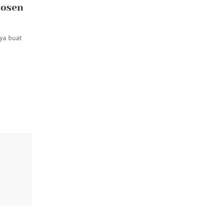
dosen
aya buat