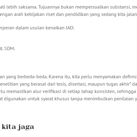
cermati lebih saksama. Tujuannya bukan mempersoalkan substansi, 
ngan arah kebijakan riset dan pendidikan yang sedang kita jalan
berperan dalam usulan kenaikan JAD:
it. SDM.
n yang berbeda-beda. Karena itu, kita perlu menyamakan definis
elitian yang berasal dari tesis, disertasi, maupun tugas akhir” d
lu memastikan alur verifikasi di setiap tahap konsisten, sehingg
at digunakan untuk syarat khusus tanpa menimbulkan penilaian 
 kita jaga