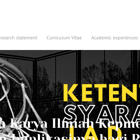
esearch statement
Curriculum Vitae
Academic experiences
n Karya Ilmiah Kepme
 Implikasinya bagi 