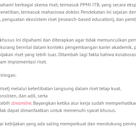
hami berbagai skema riset, termasuk PPMI ITB, yang secara ekspl
nelitian, termasuk mahasiswa doktor. Pendekatan ini sejalan de
penguatan ekosistem riset (research-based education), dan pem
 khusus ini dipahami dan diterapkan agar tidak memunculkan per
 kurang bernilai dalam konteks pengembangan karier akademik, 
jakan riset yang lebih luas. Ditambah lagi fakta bahwa kolaboras
am implementasi riset.
iringan.
et) melalui keterlibatan langsung dalam riset tetap kuat.
nsisten, dan adil, serta
lebih
streamline
. Bayangkan ketika alur kerja sudah memperhatikan
 tidak dapat dimanfaatkan untuk memenuhi syarat khusus.
a agar kebijakan yang ada saling memperkuat dan mendukung peni