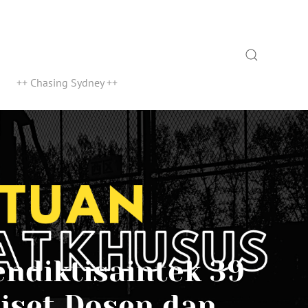
Search
++ Chasing Sydney ++
ndiktisaintek 39
Riset Dosen dan