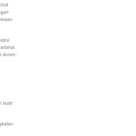
isit
ngan
binaan
sepsi
padahal
i dosen-
 butir
ngkatan