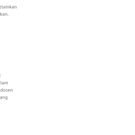
melainkan
kan.
i
alam
a dosen
yang