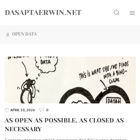
Skip
Search
to
DASAPTAERWIN.NET
content
OPEN DATA
APRIL 10, 2026
0
AS OPEN AS POSSIBLE, AS CLOSED AS
NECESSARY
Gagasan utamanya adalah pergeseran dari fokus yang dominan