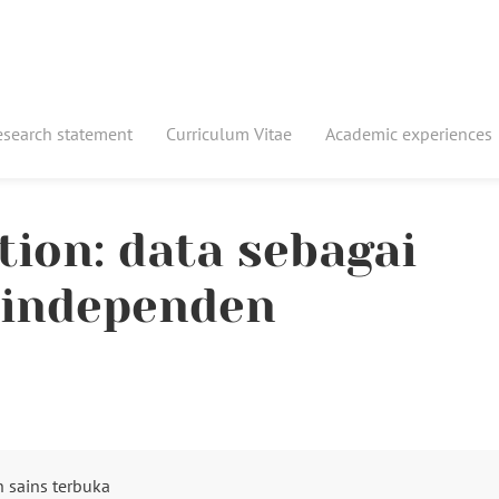
esearch statement
Curriculum Vitae
Academic experiences
tion: data sebagai
g independen
n sains terbuka