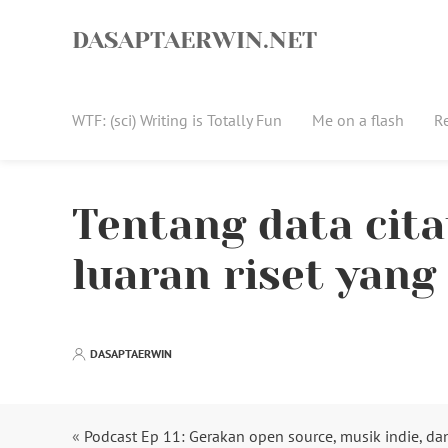
Skip
to
DASAPTAERWIN.NET
content
WTF: (sci) Writing is Totally Fun
Me on a flash
R
Tentang data cita
luaran riset yan
DASAPTAERWIN
«
Podcast Ep 11: Gerakan open source, musik indie, da