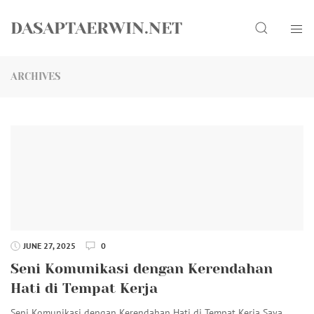
Skip
Search
to
DASAPTAERWIN.NET
content
ARCHIVES
JUNE 27, 2025
0
Seni Komunikasi dengan Kerendahan
Hati di Tempat Kerja
Seni Komunikasi dengan Kerendahan Hati di Tempat Kerja Saya