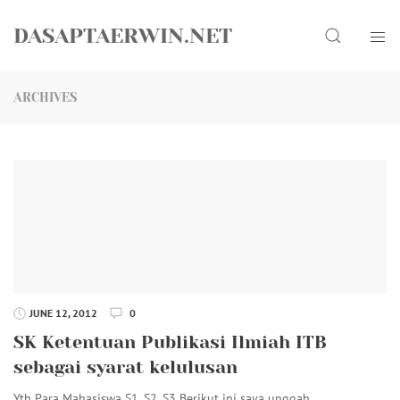
Skip
Search
to
DASAPTAERWIN.NET
content
ARCHIVES
JUNE 12, 2012
0
SK Ketentuan Publikasi Ilmiah ITB
sebagai syarat kelulusan
Yth Para Mahasiswa S1, S2, S3 Berikut ini saya unggah…