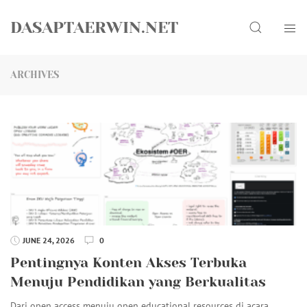
Skip
Search
to
DASAPTAERWIN.NET
content
ARCHIVES
JUNE 24, 2026
0
Pentingnya Konten Akses Terbuka
Menuju Pendidikan yang Berkualitas
Dari open access menuju open educational resources di acara