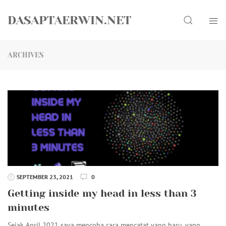
Skip
Search
to
DASAPTAERWIN.NET
content
ARCHIVES
SEPTEMBER 23, 2021
0
Getting inside my head in less than 3
minutes
Sejak April 2021 saya mencoba cara mencatat yang baru, yang…