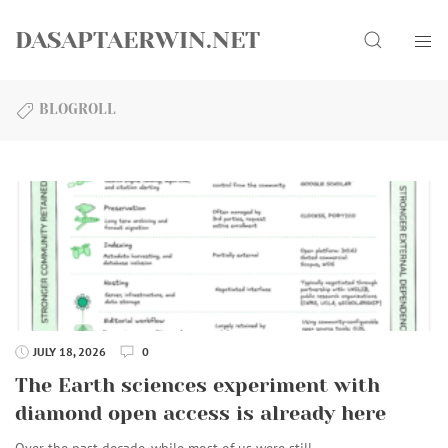
Skip
Search
to
DASAPTAERWIN.NET
content
BLOGROLL
JULY 18, 2026
0
The Earth sciences experiment with
diamond open access is already here
Over the past decade, while most of us were still…