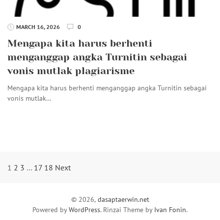
MARCH 16, 2026
0
Mengapa kita harus berhenti
menganggap angka Turnitin sebagai
vonis mutlak plagiarisme
Mengapa kita harus berhenti menganggap angka Turnitin sebagai
vonis mutlak…
Posts
1
2
3
…
17
18
Next
Navigation
© 2026,
dasaptaerwin.net
Powered by
WordPress
. Rinzai Theme by
Ivan Fonin
.