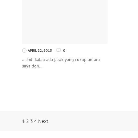
APRIL 22, 2015
0
… Jadi kalau ada jarak yang cukup antara
saya dgn…
Posts
1
2
3
4
Next
Navigation