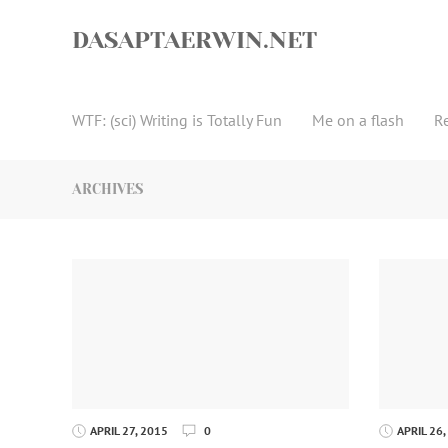
Skip
to
DASAPTAERWIN.NET
content
WTF: (sci) Writing is Totally Fun
Me on a flash
R
ARCHIVES
APRIL 27, 2015
0
APRIL 26,