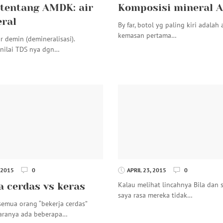
tentang AMDK: air
Komposisi mineral
ral
By far, botol yg paling kiri adalah 
kemasan pertama…
ir demin (demineralisasi).
 nilai TDS nya dgn…
 2015
0
APRIL 23, 2015
0
Kalau melihat lincahnya Bila dan
a cerdas vs keras
saya rasa mereka tidak…
semua orang “bekerja cerdas”
taranya ada beberapa…