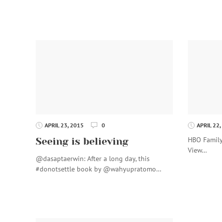
APRIL 23, 2015
0
APRIL 22,
HBO Family 
Seeing is believing
View…
@dasaptaerwin: After a long day, this
#donotsettle book by @wahyupratomo…