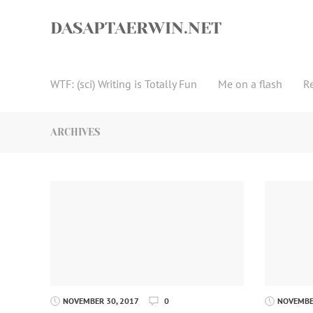
Skip
to
DASAPTAERWIN.NET
content
WTF: (sci) Writing is Totally Fun
Me on a flash
R
ARCHIVES
NOVEMBER 30, 2017
0
NOVEMBER