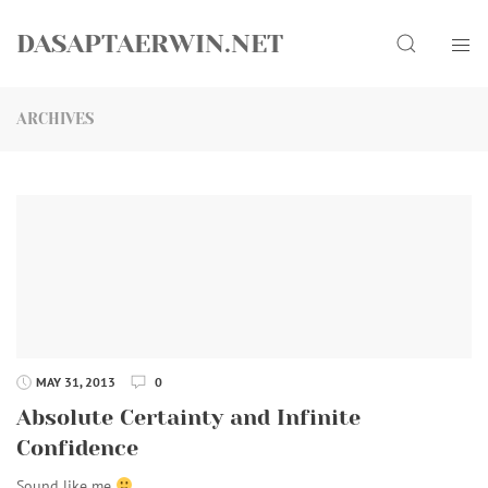
Skip
Search
to
DASAPTAERWIN.NET
content
ARCHIVES
MAY 31, 2013
0
Absolute Certainty and Infinite
Confidence
Sound like me