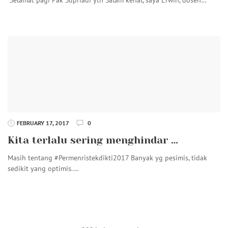
FEBRUARY 17, 2017
0
Kita terlalu sering menghindar …
Masih tentang #Permenristekdikti2017 Banyak yg pesimis, tidak
sedikit yang optimis.…