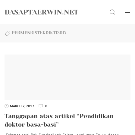
Skip
Search
to
DASAPTAERWIN.NET
content
PERMENRISTEKDIKTI2017
MARCH 7, 2017
0
Tanggapan atas artikel “Pendidikan
doktor basa-basi”
Selamat pagi Pak Supriadi yth Salam kenal, saya Erwin, dosen…